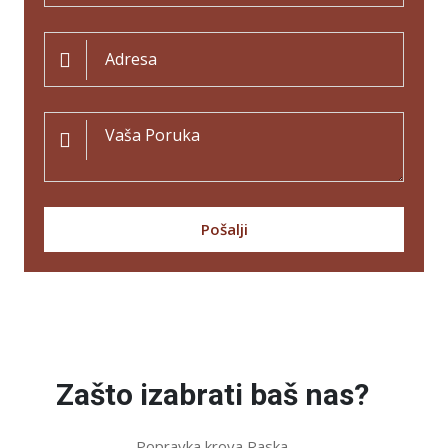
Pošalji
Zašto izabrati baš nas?
Popravka krova Raska