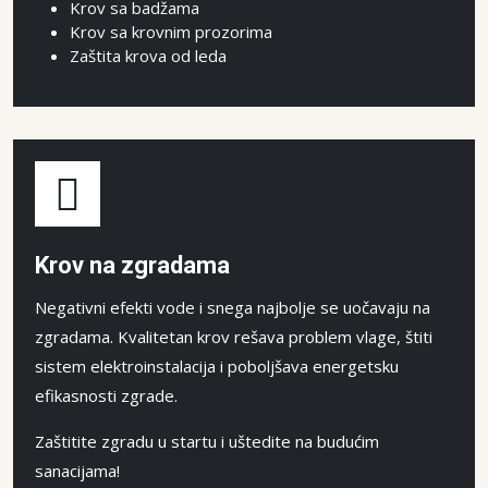
Krov sa badžama
Krov sa krovnim prozorima
Zaštita krova od leda
Krov na zgradama
Negativni efekti vode i snega najbolje se uočavaju na
zgradama. Kvalitetan krov rešava problem vlage, štiti
sistem elektroinstalacija i poboljšava energetsku
efikasnosti zgrade.
Zaštitite zgradu u startu i uštedite na budućim
sanacijama!