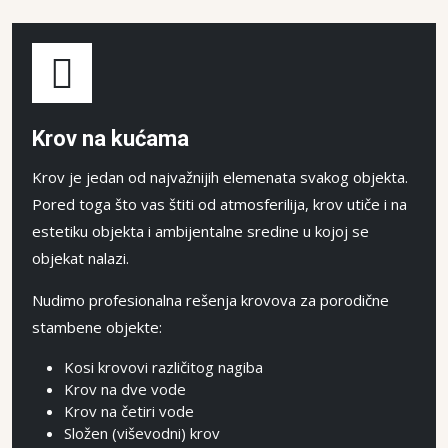
Krov na kućama
Krov je jedan od najvažnijih elemenata svakog objekta.
Pored toga što vas štiti od atmosferilija, krov utiče i na
estetiku objekta i ambijentalne sredine u kojoj se
objekat nalazi.
Nudimo profesionalna rešenja krovova za porodične
stambene objekte:
Kosi krovovi različitog nagiba
Krov na dve vode
Krov na četiri vode
Složen (viševodni) krov