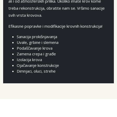
ali i od atmosferskih prilika. Ukoliko imate krov kome
treba rekonstrukcija, obratite nam se. Vršimo sanacije
svih vrsta krovova.
Efikasne popravke i modifikacije krovnih konstrukcija!
Sanacija prokišnjavanja
Uvale, grbine i slemena
Podaščavanje krova
Zamena crepa i građe
Izolacija krova
Ojačavanje konstrukcije
Dimnjaci, oluci, strehe