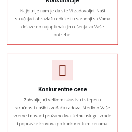
Konsultacije
Najbitnije nam je da ste Vi zadovoljni. Naši
stručnjaci obrazlažu odluke i u saradnji sa Vama
dolaze do najoptimalnijih rešenja za Vaše
potrebe.
Konkurentne cene
Zahvaljujući velikom iskustvu i stepenu
stručnosti naših izvođača radova, štedimo Vaše
vreme i novac i pružamo kvalitetnu uslugu izrade
i popravke krovova po konkurentnim cenama.