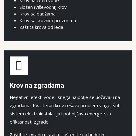
Krov na četiri vode
Složen (viševodni) krov
Krov sa badžama
Krov sa krovnim prozorima
Zaštita krova od leda
Krov na zgradama
Negativni efekti vode i snega najbolje se uočavaju na
zgradama. Kvalitetan krov rešava problem vlage, štiti
sistem elektroinstalacija i poboljšava energetsku
efikasnosti zgrade.
Zaštitite zgradu u startu i uštedite na budućim