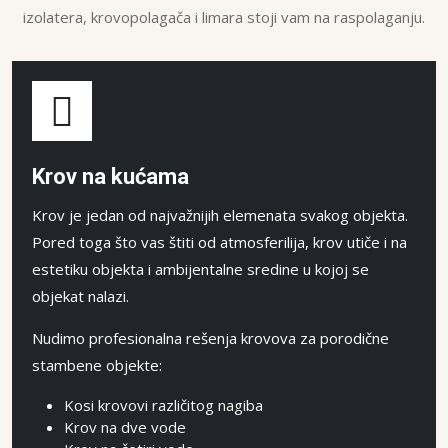
izolatera, krovopolagača i limara stoji vam na raspolaganju.
Krov na kućama
Krov je jedan od najvažnijih elemenata svakog objekta.
Pored toga što vas štiti od atmosferilija, krov utiče i na
estetiku objekta i ambijentalne sredine u kojoj se
objekat nalazi.
Nudimo profesionalna rešenja krovova za porodične
stambene objekte:
Kosi krovovi različitog nagiba
Krov na dve vode