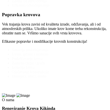
Zaštita od atmosferilija
Efikasno odvodnjavanje
Popravka krovova
Vek trajanja krova zavisi od kvaliteta izrade, održavanja, ali i od
atmosferskih prilika. Ukoliko imate krov kome treba rekonstrukcija,
obratite nam se. Vršimo sanacije svih vrsta krovova.
Efikasne popravke i modifikacije krovnih konstrukcija!
Sanacija prokišnjavanja
Uvale, grbine i slemena
Podaščavanje krova
Zamena crepa i građe
Izolacija krova
Ojačavanje konstrukcije
Dimnjaci, oluci, strehe
O nama
Renoviranje Krova Kikinda