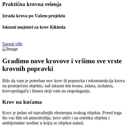
Praktična krovna rešenja
Izrada krova po Vašem projektu
Iskusni majstori za krov Kikinda
Saznaj više
Gradimo nove krovove i vršimo sve vrste
krovnih popravki
Bilo da vam je potreban nov krov ili popravka i rekonstrukcija krova
na postojećem objektu, naš iskusni tim tesara, zidara, izolatera,
krovopolagača i limara stoji vam na raspolaganju.
Krov na kućama
Krov je jedan od najvažnijih elemenata svakog objekta. Pored toga
što vas štiti od atmosferilija, krov utiče i na estetiku objekta i
ambijentalne sredine u kojoj se objekat nalazi.