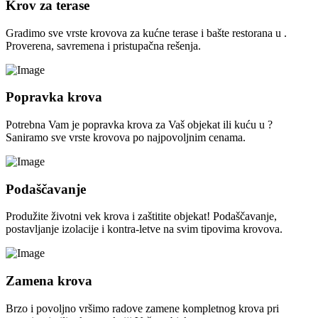
Krov za terase
Gradimo sve vrste krovova za kućne terase i bašte restorana u .
Proverena, savremena i pristupačna rešenja.
Popravka krova
Potrebna Vam je popravka krova za Vaš objekat ili kuću u ?
Saniramo sve vrste krovova po najpovoljnim cenama.
Podaščavanje
Produžite životni vek krova i zaštitite objekat! Podaščavanje,
postavljanje izolacije i kontra-letve na svim tipovima krovova.
Zamena krova
Brzo i povoljno vršimo radove zamene kompletnog krova pri