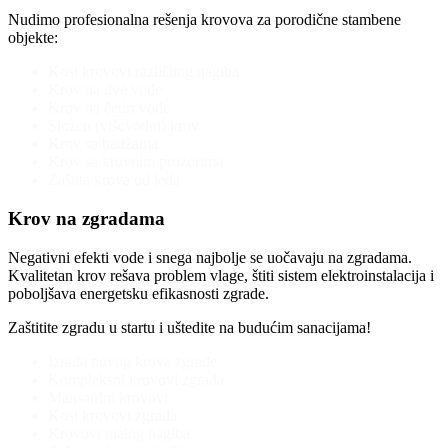
Nudimo profesionalna rešenja krovova za porodične stambene
objekte:
Kosi krovovi različitog nagiba
Krov na dve vode
Krov na četiri vode
Složen (viševodni) krov
Krov sa badžama
Krov sa krovnim prozorima
Zaštita krova od leda
Krov na zgradama
Negativni efekti vode i snega najbolje se uočavaju na zgradama.
Kvalitetan krov rešava problem vlage, štiti sistem elektroinstalacija i
poboljšava energetsku efikasnosti zgrade.
Zaštitite zgradu u startu i uštedite na budućim sanacijama!
Izrada novog krova zgrade
Kompleksni krovovi zgrada
Mansardni krovovi
Kosi krovovi zgrada
Krovovi malog nagiba