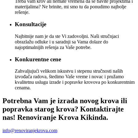
Treba vam krov ali nemate vremena da se bavite projektima i
materijalima? Ne brinite, mi smo tu da ponudimo najbolje
rešenje.
Konsultacije
Najbitnije nam je da ste Vi zadovoljni. Naši stručnjaci
obrazlažu odluke i u saradnji sa Vama dolaze do
najoptimalnijih rešenja za Vaše potrebe.
Konkurentne cene
Zahvaljujući velikom iskustvu i stepenu stručnosti naših
izvođača radova, štedimo Vaše vreme i novac i pružamo
kvalitetnu uslugu izrade i popravke krovova po konkurentnim
cenama.
Potrebna Vam je izrada novog krova ili
popravka starog krova? Kontaktirajte
nas! Renoviranje Krova Kikinda.
info@renoviranjekrova.com