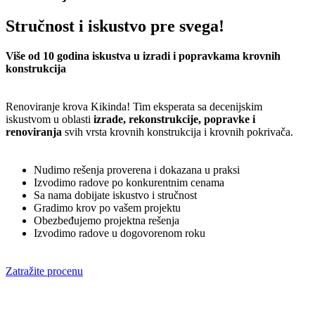
Stručnost i iskustvo pre svega!
Više od 10 godina iskustva u izradi i popravkama krovnih
konstrukcija
Renoviranje krova Kikinda! Tim eksperata sa decenijskim
iskustvom u oblasti
izrade, rekonstrukcije, popravke i
renoviranja
svih vrsta krovnih konstrukcija i krovnih pokrivača.
Nudimo rešenja proverena i dokazana u praksi
Izvodimo radove po konkurentnim cenama
Sa nama dobijate iskustvo i stručnost
Gradimo krov po vašem projektu
Obezbeđujemo projektna rešenja
Izvodimo radove u dogovorenom roku
Zatražite procenu