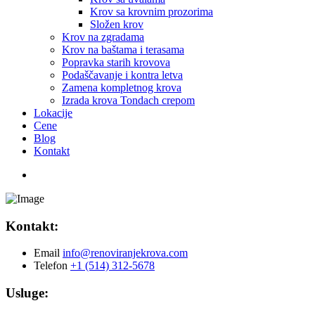
Krov sa krovnim prozorima
Složen krov
Krov na zgradama
Krov na baštama i terasama
Popravka starih krovova
Podaščavanje i kontra letva
Zamena kompletnog krova
Izrada krova Tondach crepom
Lokacije
Cene
Blog
Kontakt
Kontakt:
Email
info@renoviranjekrova.com
Telefon
+1 (514) 312-5678
Usluge: