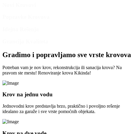
Novi Krovovi
Popravke Krovova
Idejna Rešenja
Grancija Kvaliteta
Gradimo i popravljamo sve vrste krovova
Potreban vam je nov krov, rekonstrukcija ili sanacija krova? Na
pravom ste mestu! Renoviranje krova Kikinda!
Krov na jednu vodu
Jednovodni krov predstavlja brzo, praktično i povoljno rešenje
idealano za garaže i sve vrste pomoćnih objekata.
Krov na dve vode