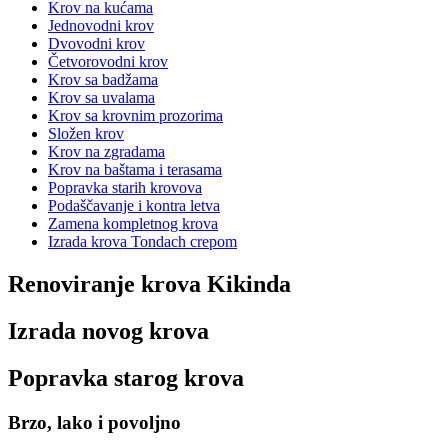
Krov na kućama
Jednovodni krov
Dvovodni krov
Četvorovodni krov
Krov sa badžama
Krov sa uvalama
Krov sa krovnim prozorima
Složen krov
Krov na zgradama
Krov na baštama i terasama
Popravka starih krovova
Podaščavanje i kontra letva
Zamena kompletnog krova
Izrada krova Tondach crepom
Renoviranje krova Kikinda
Izrada novog krova
Popravka starog krova
Brzo, lako i povoljno