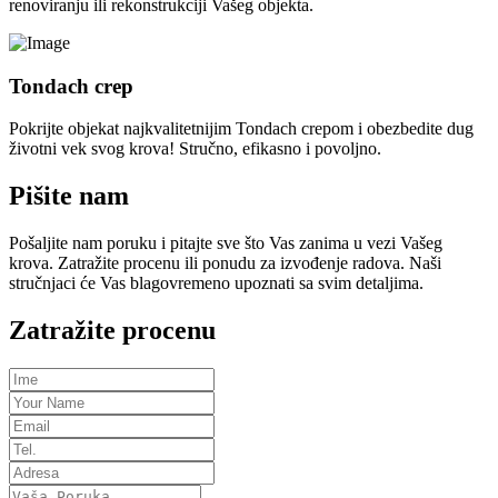
renoviranju ili rekonstrukciji Vašeg objekta.
Tondach crep
Pokrijte objekat najkvalitetnijim Tondach crepom i obezbedite dug
životni vek svog krova! Stručno, efikasno i povoljno.
Pišite nam
Pošaljite nam poruku i pitajte sve što Vas zanima u vezi Vašeg
krova. Zatražite procenu ili ponudu za izvođenje radova. Naši
stručnjaci će Vas blagovremeno upoznati sa svim detaljima.
Zatražite procenu