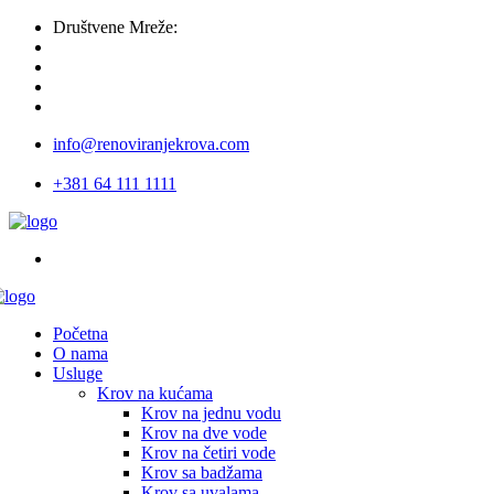
Društvene Mreže:
info@renoviranjekrova.com
+381 64 111 1111
Početna
O nama
Usluge
Krov na kućama
Krov na jednu vodu
Krov na dve vode
Krov na četiri vode
Krov sa badžama
Krov sa uvalama