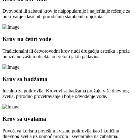
Dvovodni ili zabatni krov je najpopularnije i najjeftinije rešenje za
pokrivanje klasičnih porodičnih stambenih objekata.
Krov na četiri vode
Tradicionalni ili četvorovodni krov nudi drugačiju estetiku i pruža
pouzdanu zaštitu objekta od vetra i jakih padavina.
Krov sa badžama
Idealno za potkrovlja. Krovovi sa badžama pružaju više dnevnog
svetla, prirodno provetravanje i bolje odvođenje vode.
Krov sa uvalama
Povećava korisnu površinu i visinu potkrovlja kao i količinu
dnevnog svetla uz pomoć prozora i svetlarnika na zabatima.