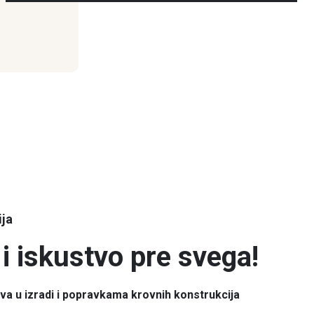
ija
i iskustvo pre svega!
tva u izradi i popravkama krovnih konstrukcija