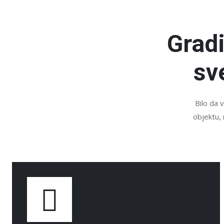
Grad
sv
Bilo da 
objektu, 