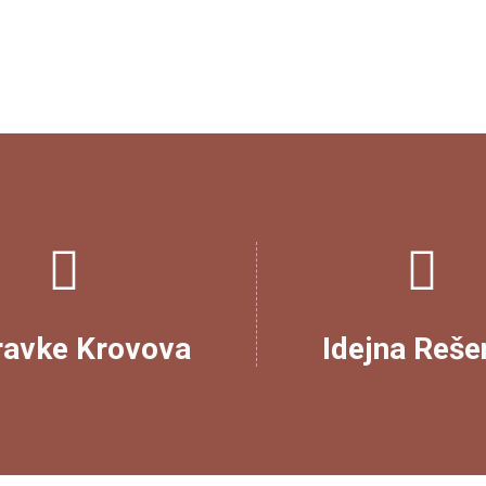
ravke Krovova
Idejna Reše