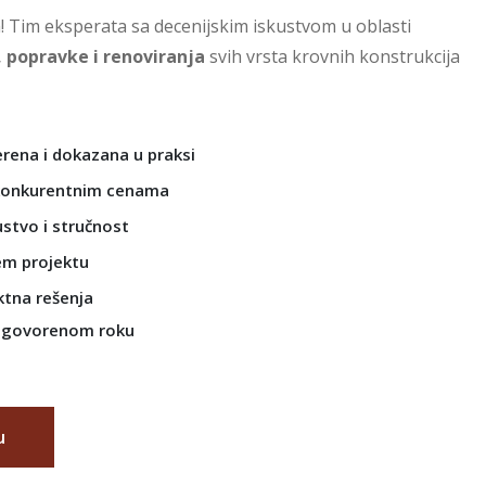
! Tim eksperata sa decenijskim iskustvom u oblasti
, popravke i renoviranja
svih vrsta krovnih konstrukcija
rena i dokazana u praksi
konkurentnim cenama
stvo i stručnost
em projektu
tna rešenja
dogovorenom roku
u