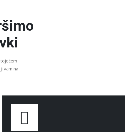
ršimo
vki
ostojećem
oji vam na