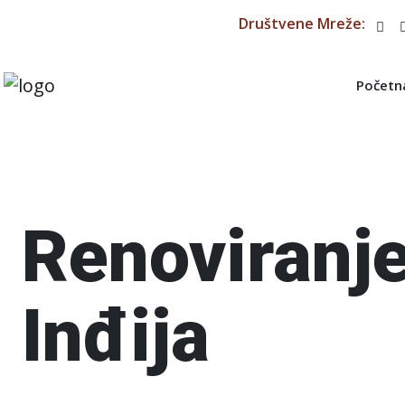
Društvene Mreže:
Početn
Renoviranje
Inđija