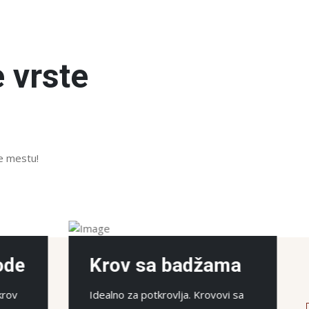
 vrste
te mestu!
ama
Krov sa uvalama
vovi sa
Povećava korisnu površinu i visinu