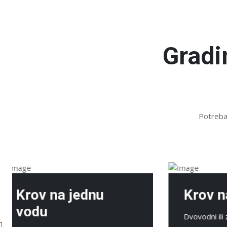
Gradi
Potreban
Krov na dve vode
Krov
Dvovodni ili zabatni krov je
Tradicion