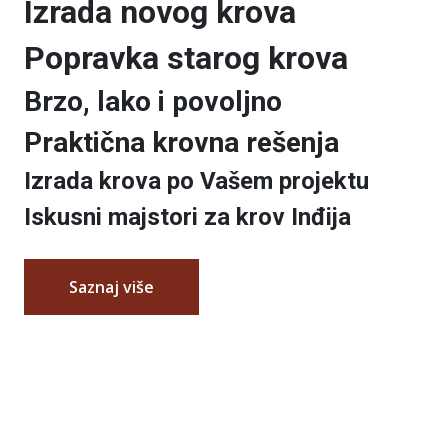
Izrada novog krova
Popravka starog krova
Brzo, lako i povoljno
Praktična krovna rešenja
Izrada krova po Vašem projektu
Iskusni majstori za krov Inđija
Saznaj više