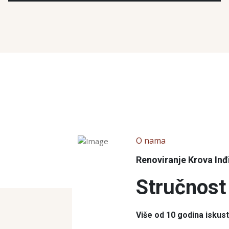
O nama
Renoviranje Krova Inđ
Stručnost 
Više od 10 godina iskus