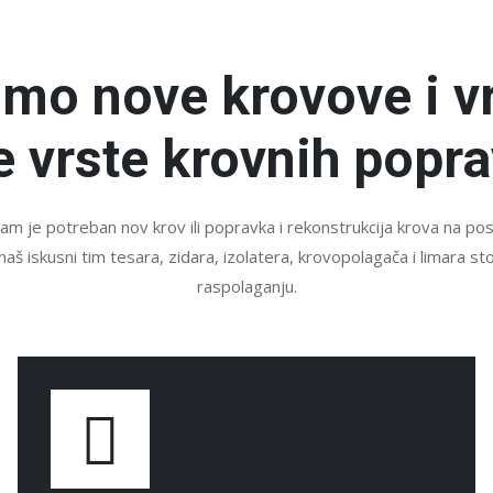
imo nove krovove i v
e vrste krovnih popra
vam je potreban nov krov ili popravka i rekonstrukcija krova na p
naš iskusni tim tesara, zidara, izolatera, krovopolagača i limara st
raspolaganju.