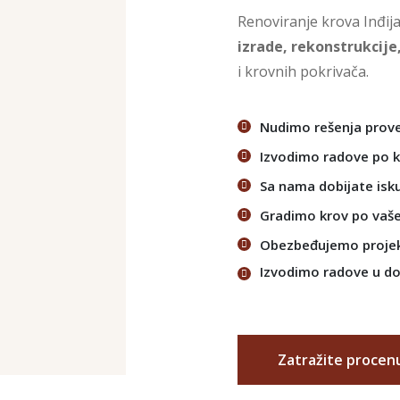
Renoviranje krova Inđija
izrade, rekonstrukcije
i krovnih pokrivača.
Nudimo rešenja prove
Izvodimo radove po 
Sa nama dobijate isku
Gradimo krov po vaš
Obezbeđujemo projek
Izvodimo radove u 
Zatražite procen