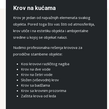
Krov na kućama
Krov je jedan od najvažnijih elemenata svakog
objekta. Pored toga što vas štiti od atmosferilija,
krov utiče i na estetiku objekta i ambijentalne
sredine u kojoj se objekat nalazi.
Nudimo profesionalna rešenja krovova za
porodične stambene objekte:
Kosi krovovi različitog nagiba
Krov na dve vode
Krov na četiri vode
Složen (viševodni) krov
Krov sa badžama
Krov sa krovnim prozorima
Zaštita krova od leda