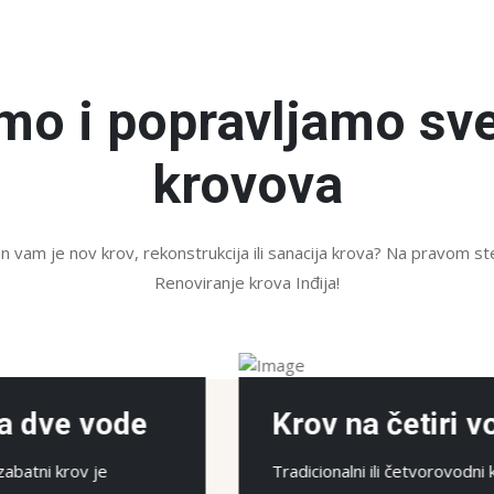
mo i popravljamo sve
krovova
 vam je nov krov, rekonstrukcija ili sanacija krova? Na pravom s
Renoviranje krova Inđija!
 na četiri vode
Krov sa badž
alni ili četvorovodni krov
Idealno za potkrovlja. Kro