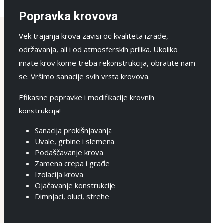
Popravka krovova
Vek trajanja krova zavisi od kvaliteta izrade,
održavanja, ali i od atmosferskih prilika. Ukoliko
imate krov kome treba rekonstrukcija, obratite nam
se. Vršimo sanacije svih vrsta krovova.
Efikasne popravke i modifikacije krovnih
konstrukcija!
Sanacija prokišnjavanja
Uvale, grbine i slemena
Podaščavanje krova
Zamena crepa i građe
Izolacija krova
Ojačavanje konstrukcije
Dimnjaci, oluci, strehe