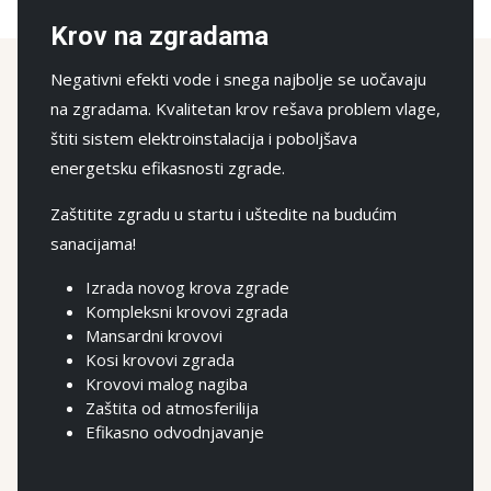
Krov na zgradama
Negativni efekti vode i snega najbolje se uočavaju
na zgradama. Kvalitetan krov rešava problem vlage,
štiti sistem elektroinstalacija i poboljšava
energetsku efikasnosti zgrade.
Zaštitite zgradu u startu i uštedite na budućim
sanacijama!
Izrada novog krova zgrade
Kompleksni krovovi zgrada
Mansardni krovovi
Kosi krovovi zgrada
Krovovi malog nagiba
Zaštita od atmosferilija
Efikasno odvodnjavanje