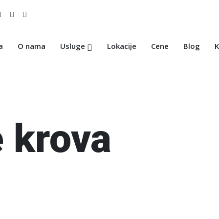
a
O nama
Usluge
Lokacije
Cene
Blog
K
 krova