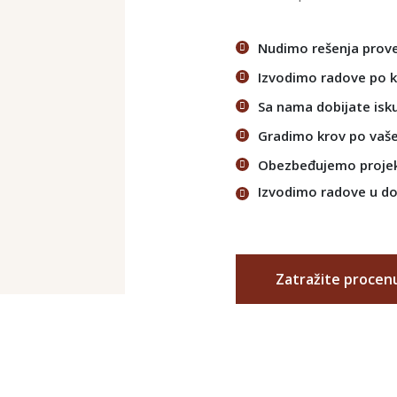
Nudimo rešenja prove
Izvodimo radove po 
Sa nama dobijate isku
Gradimo krov po vaš
Obezbeđujemo projek
Izvodimo radove u 
Zatražite procen