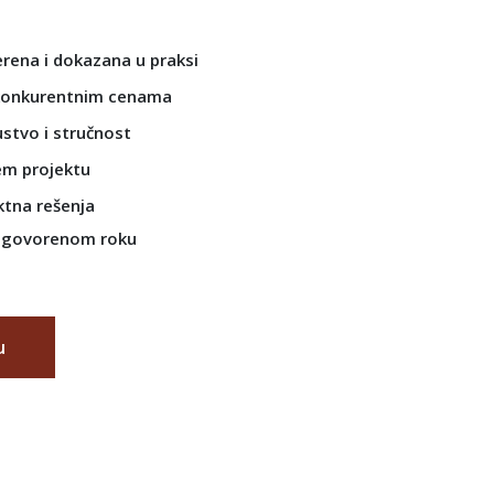
rena i dokazana u praksi
konkurentnim cenama
stvo i stručnost
em projektu
tna rešenja
dogovorenom roku
u