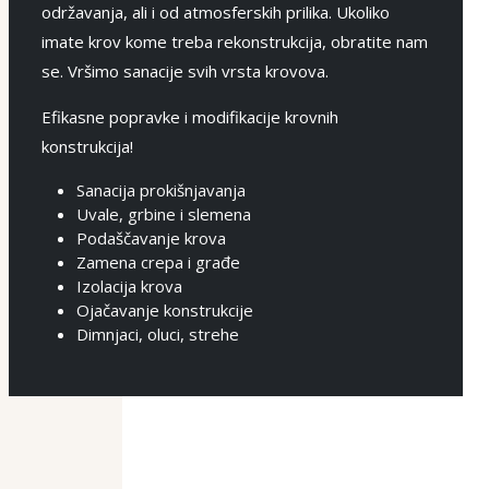
održavanja, ali i od atmosferskih prilika. Ukoliko
imate krov kome treba rekonstrukcija, obratite nam
se. Vršimo sanacije svih vrsta krovova.
Efikasne popravke i modifikacije krovnih
konstrukcija!
Sanacija prokišnjavanja
Uvale, grbine i slemena
Podaščavanje krova
Zamena crepa i građe
Izolacija krova
Ojačavanje konstrukcije
Dimnjaci, oluci, strehe