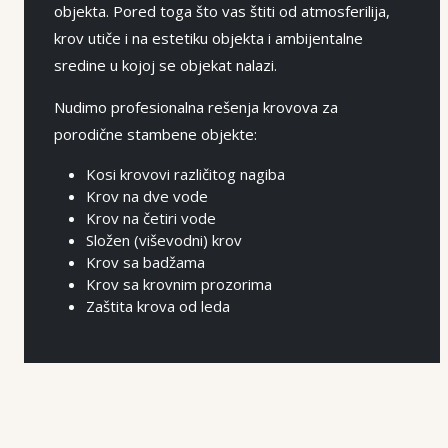
objekta. Pored toga što vas štiti od atmosferilija,
krov utiče i na estetiku objekta i ambijentalne
sredine u kojoj se objekat nalazi.
Nudimo profesionalna rešenja krovova za
porodične stambene objekte:
Kosi krovovi različitog nagiba
Krov na dve vode
Krov na četiri vode
Složen (viševodni) krov
Krov sa badžama
Krov sa krovnim prozorima
Zaštita krova od leda