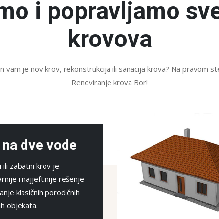
mo i popravljamo sve
krovova
 vam je nov krov, rekonstrukcija ili sanacija krova? Na pravom s
Renoviranje krova Bor!
Krov sa bad
Idealno za potkrovlja. Kr
badžama pružaju više dn
svetla, prirodno provetra
bolje odvođenje vode.