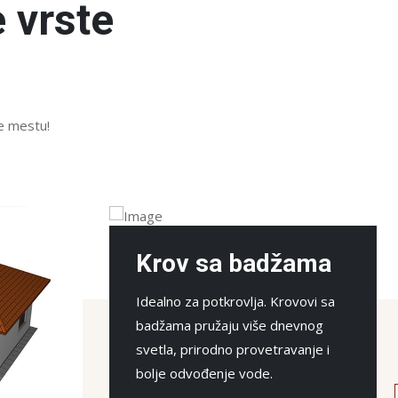
 vrste
te mestu!
žama
Krov sa uvalama
ovovi sa
Povećava korisnu površinu i visinu
evnog
potkrovlja kao i količinu dnevnog
vanje i
svetla uz pomoć prozora i
svetlarnika na zabatima.