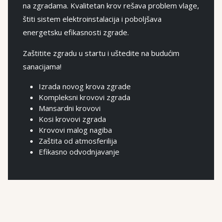
na zgradama. Kvalitetan krov rešava problem vlage,
štiti sistem elektroinstalacija i poboljšava
energetsku efikasnosti zgrade.
Zaštitite zgradu u startu i uštedite na budućim
sanacijama!
Izrada novog krova zgrade
Kompleksni krovovi zgrada
Mansardni krovovi
Kosi krovovi zgrada
Krovovi malog nagiba
Zaštita od atmosferilija
Efikasno odvodnjavanje