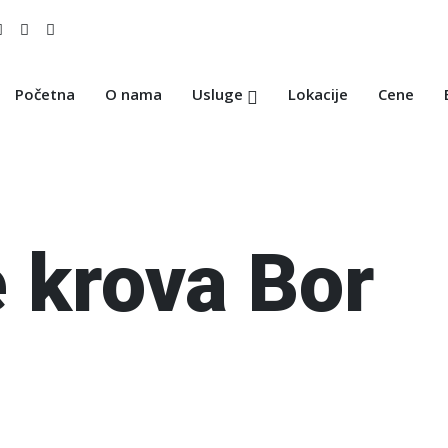
Početna
O nama
Usluge
Lokacije
Cene
 krova Bor