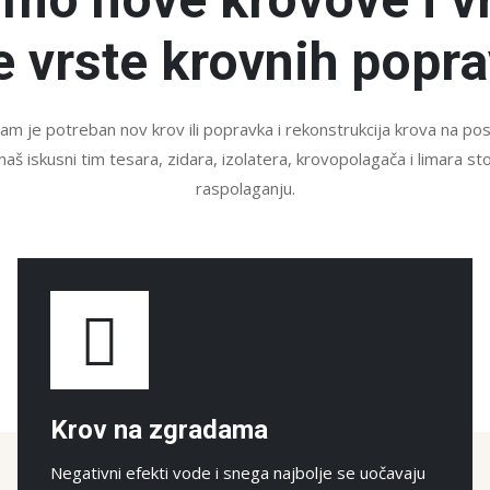
e vrste krovnih popra
vam je potreban nov krov ili popravka i rekonstrukcija krova na p
naš iskusni tim tesara, zidara, izolatera, krovopolagača i limara st
raspolaganju.
Krov na zgradama
Negativni efekti vode i snega najbolje se uočavaju