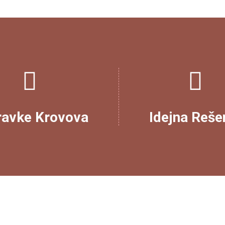
ravke Krovova
Idejna Reše