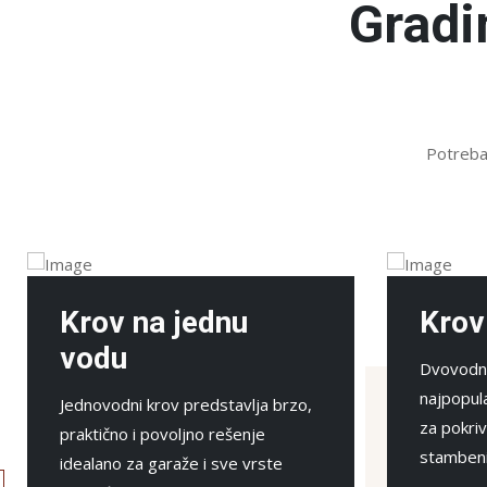
Gradi
Potreban
Krov na dve vode
Dvovodni ili zabatni krov je
najpopularnije i najjeftinije rešenje
za pokrivanje klasičnih porodičnih
stambenih objekata.