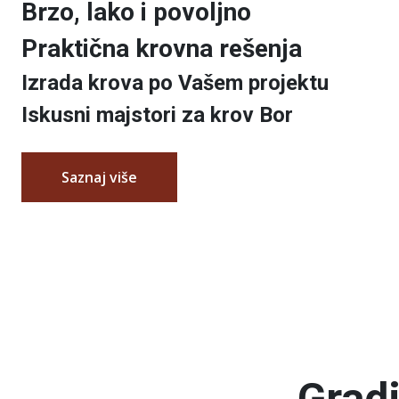
Brzo, lako i povoljno
Praktična krovna rešenja
Izrada krova po Vašem projektu
Iskusni majstori za krov Bor
Saznaj više
Grad