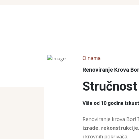
O nama
Renoviranje Krova Bo
Stručnost 
Više od 10 godina iskus
Renoviranje krova Bor! 
izrade, rekonstrukcije
i krovnih pokrivača.