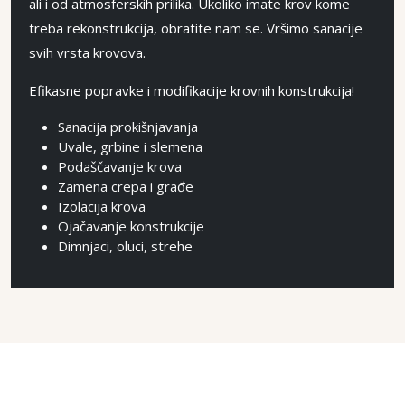
ali i od atmosferskih prilika. Ukoliko imate krov kome
treba rekonstrukcija, obratite nam se. Vršimo sanacije
svih vrsta krovova.
Efikasne popravke i modifikacije krovnih konstrukcija!
Sanacija prokišnjavanja
Uvale, grbine i slemena
Podaščavanje krova
Zamena crepa i građe
Izolacija krova
Ojačavanje konstrukcije
Dimnjaci, oluci, strehe