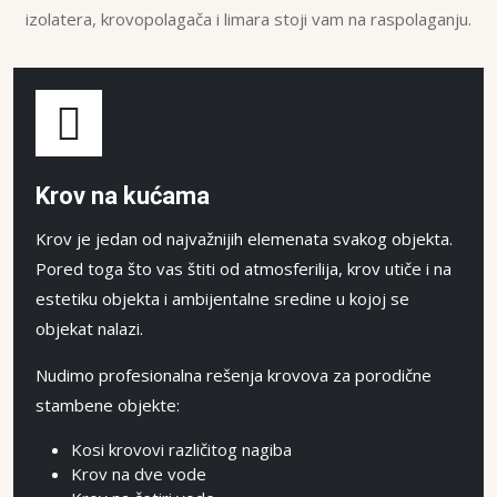
izolatera, krovopolagača i limara stoji vam na raspolaganju.
Krov na kućama
Krov je jedan od najvažnijih elemenata svakog objekta.
Pored toga što vas štiti od atmosferilija, krov utiče i na
estetiku objekta i ambijentalne sredine u kojoj se
objekat nalazi.
Nudimo profesionalna rešenja krovova za porodične
stambene objekte:
Kosi krovovi različitog nagiba
Krov na dve vode