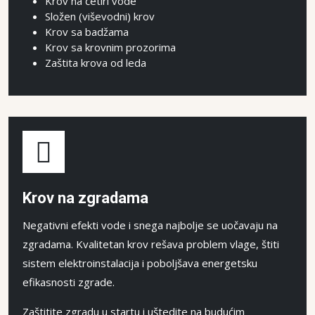
Krov na četiri vode
Složen (viševodni) krov
Krov sa badžama
Krov sa krovnim prozorima
Zaštita krova od leda
Krov na zgradama
Negativni efekti vode i snega najbolje se uočavaju na
zgradama. Kvalitetan krov rešava problem vlage, štiti
sistem elektroinstalacija i poboljšava energetsku
efikasnosti zgrade.
Zaštitite zgradu u startu i uštedite na budućim